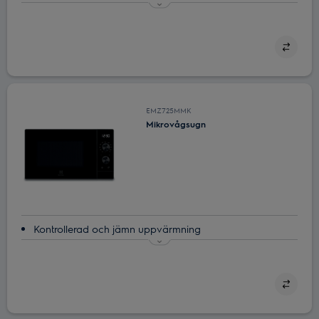
Mikrovågsugn ‒ genvägen i ditt kök
Tina maten snabbt med vår avfrostningsfunktion
Enkel timing, perfekt resultat
Läckra resultat med Auto Program
EMZ725MMK
Mikrovågsugn
Kontrollerad och jämn uppvärmning
SteamPot för snabb och sund matlagning
Grillfunktion som låter dig njuta av god smak och textur
Designanpassning för ett vackert kök