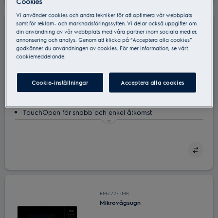
Cookies
Vi använder cookies och andra tekniker för att optimera vår webbplats
samt för reklam- och marknadsföringssyften. Vi delar också uppgifter om
LMF2171TEK
din användning av vår webbplats med våra partner inom sociala medier,
annonsering och analys. Genom att klicka på ”Acceptera alla cookies”
Mikrovågsugn
godkänner du användningen av cookies. För mer information, se vårt
cookiemeddelande.
Cookie-inställningar
Acceptera alla cookies
TouchOpen för snabb och enkel åtkomst
TouchOpen ger enkel åtkomst
Mikrovågsugn ‒ genvägen i ditt kök
Spara mikrovågsinställningarna för dina favoriträtter
Glasskivan i mikron minns var den började
EMZ727TMK
Mikrovågsugn