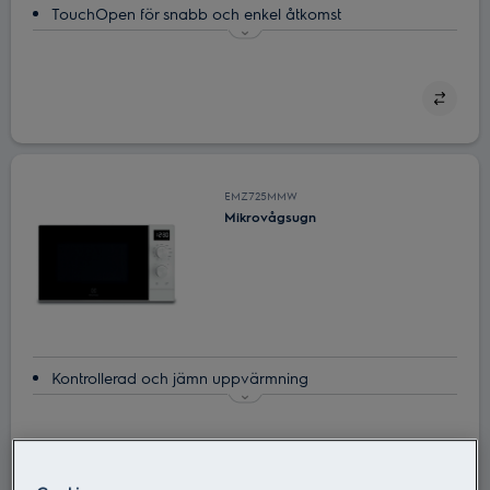
TouchOpen för snabb och enkel åtkomst
TouchOpen ger enkel åtkomst
Mikrovågsugn ‒ genvägen i ditt kök
Spara mikrovågsinställningarna för dina favoriträtter
Glasskivan i mikron minns var den började
EMZ725MMW
Mikrovågsugn
Kontrollerad och jämn uppvärmning
SteamPot för snabb och sund matlagning
Grillfunktion som låter dig njuta av god smak och textur
Designanpassning för ett vackert kök