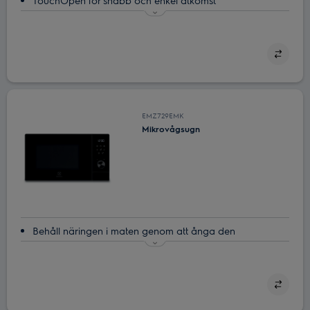
TouchOpen för snabb och enkel åtkomst
TouchOpen ger enkel åtkomst
Mikrovågsugn ‒ genvägen i ditt kök
Spara mikrovågsinställningarna för dina favoriträtter
Glasskivan i mikron minns var den började
EMZ729EMK
Mikrovågsugn
Behåll näringen i maten genom att ånga den
Snabb och jämn värme med inverterteknik
SteamPot för snabb och sund matlagning
Grillfunktion som låter dig njuta av god smak och textur
Inga vred och inga knappar. Styrs med en enkel touch-