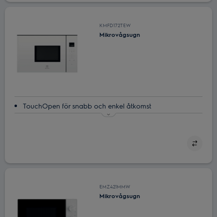
kontroll
KMFD172TEW
Mikrovågsugn
TouchOpen för snabb och enkel åtkomst
TouchOpen ger enkel åtkomst
Grill för variation i måltiderna
Mikrovågsugn ‒ genvägen i ditt kök
Spara mikrovågsinställningarna för dina favoriträtter
EMZ421MMW
Mikrovågsugn