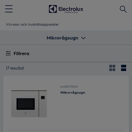
Sök
Menu
Vitvaror och hushållsapparater
Mikrovågsugn
Filtrera
17 resultat
KMFE171TEW
Mikrovågsugn