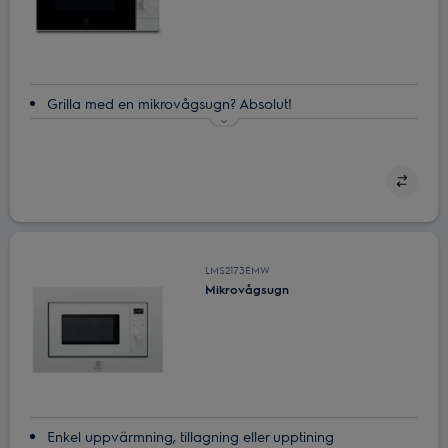
Grilla med en mikrovågsugn? Absolut!
Grillfunktion som låter dig njuta av god smak och textur
Njut av gårdagens rester genom att värma upp dem
Designanpassning för ett vackert kök
Kombitillagning för mångsidighet
LMS2173EMW
Mikrovågsugn
Enkel uppvärmning, tillagning eller upptining