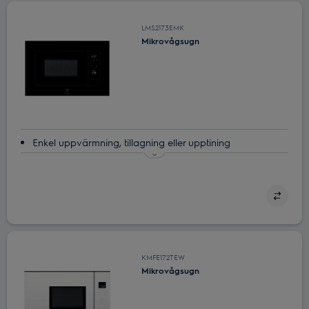
LMS2173EMK
Mikrovågsugn
Enkel uppvärmning, tillagning eller upptining
Mikrovågsugn ‒ genvägen i ditt kök
Tina maten snabbt med vår avfrostningsfunktion
Enkel timing, perfekt resultat
Läckra resultat med Auto Program
KMFE172TEW
Mikrovågsugn