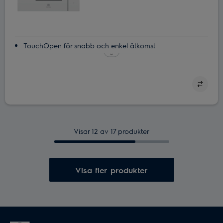
TouchOpen för snabb och enkel åtkomst
TouchOpen ger enkel åtkomst
Mikrovågsugn ‒ genvägen i ditt kök
Spara mikrovågsinställningarna för dina favoriträtter
Glasskivan i mikron minns var den började
Visar 12 av 17 produkter
Visa fler produkter