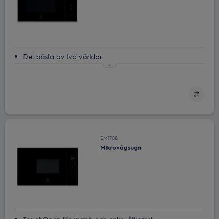
Det bästa av två världar
SteamPot för snabb och sund matlagning
Snabb och jämn värme med inverterteknik
Större än den ser ut. Stor kapacitet på 29 liter
Grillfunktion som låter dig njuta av god smak och textur
EM170B
Mikrovågsugn