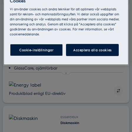
Cookies
Ta bort bakterier med ExtraHygiene-funktionen
Vi använder cookies och andra tekniker för att optimera vår webbplats
samt för reklam- och marknadsföringssyften. Vi delar också uppgifter om
ESG89410UX
din användning av vår webbplats med våra partner inom sociala medier,
annonsering och analys. Genom att klicka på ”Acceptera alla cookies”
Diskmaskin
godkänner du användningen av cookies. För mer information, se vårt
cookiemeddelande.
Cookie-inställningar
Acceptera alla cookies
GlassCare, ojämförbar
Dina finglas skyddas med SoftGrips och SoftSpikes
Alla dina bestick kan diskas på en gång med MaxiFlex
Heltäckande med SatelliteClean
Produktblad enligt EU-direktiv
Ta bort bakterier med ExtraHygiene-funktionen
ESG89310UX
Diskmaskin