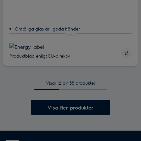
Ömtåliga glas är i goda händer
SatelliteClean®. Disken blir ren. Utan extra vatten.
Med dubbla spolarmar når vattnet överallt
Produktblad enligt EU-direktiv
Visar 12 av 35 produkter
Visa fler produkter