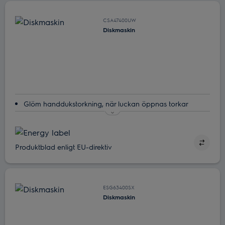
når din disk
CSA47400UW
Diskmaskin
Glöm handdukstorkning, när luckan öppnas torkar
disken.
Torkar tre gånger bättre med AirDry
Varsamt stöd för ömtåliga glas
Produktblad enligt EU-direktiv
QuickLift - ändrar korgens höjd även när den är fullastad
Ren disk, snabbt
ESG63400SX
Diskmaskin