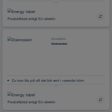
SatelliteClean®. Komplett rengöring. Utan att extra vatten
används
Alla dina bestick kan diskas på en gång med MaxiFlex
Produktblad enligt EU-direktiv
Varsamt stöd för ömtåliga glas
Ta bort bakterier med ExtraHygiene-funktionen
ESS42200SX
Diskmaskin
Du kan lita på att det blir rent i varenda hörn
Heltäckande med SatelliteClean
Ta bort bakterier med ExtraHygiene-funktionen
Med dubbla spolarmar når vattnet överallt
Produktblad enligt EU-direktiv
Höjden på QuickLift-korgen kan justeras så att du enkelt