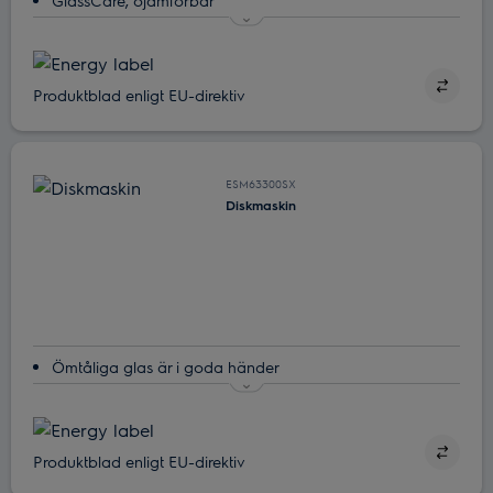
GlassCare, ojämförbar
Dina finglas skyddas med SoftGrips och SoftSpikes
Dina finglas skyddas med SoftGrips och SoftSpikes
Heltäckande med SatelliteClean
Produktblad enligt EU-direktiv
Ta bort bakterier med ExtraHygiene-funktionen
ESM63300SX
Diskmaskin
Ömtåliga glas är i goda händer
Dina finglas skyddas med SoftGrips och SoftSpikes
Alla dina bestick kan diskas på en gång med MaxiFlex
SatelliteClean®. Komplett rengöring. Utan att extra vatten
Produktblad enligt EU-direktiv
används