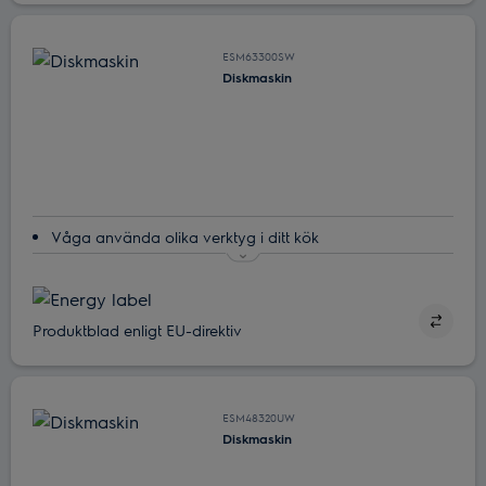
Med dubbla spolarmar når vattnet överallt
ESM63300SW
Diskmaskin
Våga använda olika verktyg i ditt kök
Alla dina bestick kan diskas på en gång med MaxiFlex
Heltäckande med SatelliteClean
Med dubbla spolarmar når vattnet överallt
Produktblad enligt EU-direktiv
Höjden på QuickLift-korgen kan justeras så att du enkelt
når din disk
ESM48320UW
Diskmaskin