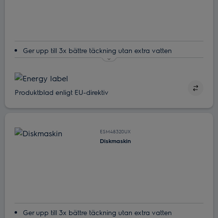
Ger upp till 3x bättre täckning utan extra vatten
SatelliteClean®. Komplett rengöring. Utan att extra vatten
används
Alla dina bestick kan diskas på en gång med MaxiFlex
Produktblad enligt EU-direktiv
Varsamt stöd för ömtåliga glas
Ta bort bakterier med ExtraHygiene-funktionen
ESM48320UX
Diskmaskin
Ger upp till 3x bättre täckning utan extra vatten