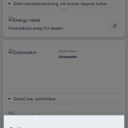
Glöm handdukstorkning, när luckan öppnas torkar
disken.
Torkar tre gånger bättre med AirDry
Med dubbla spolarmar når vattnet överallt
Produktblad enligt EU-direktiv
Snabb och effektiv
Enkel installation, PerfectFit
ESG89410UW
Diskmaskin
GlassCare, ojämförbar
Dina finglas skyddas med SoftGrips och SoftSpikes
Alla dina bestick kan diskas på en gång med MaxiFlex
Heltäckande med SatelliteClean
Produktblad enligt EU-direktiv