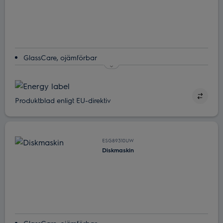
GlassCare, ojämförbar
Dina finglas skyddas med SoftGrips och SoftSpikes
Dina finglas skyddas med SoftGrips och SoftSpikes
Heltäckande med SatelliteClean
Produktblad enligt EU-direktiv
Ta bort bakterier med ExtraHygiene-funktionen
ESG89310UW
Diskmaskin