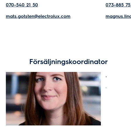
070-540 21 50
073-885 75
mats.gotsten@electrolux.com
magnus.lin
Försäljningskoordinator
.
.