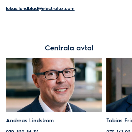
lukas.lundblad@electrolux.com
Centrala avtal
Andreas Lindström
Tobias Fri
070-820 86 34
070-141 02