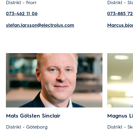
Distrikt - Norr
Distrikt - 
073-462 11 06
073-885 72
stefan.larsson@electrolux.com
Marcus.bjo
Mats Götsten Sinclair
Magnus L
Distrikt - Göteborg
Distrikt - 