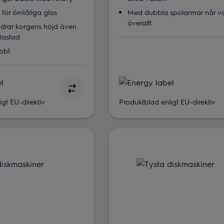
 för ömtåliga glas
Med dubbla spolarmar når va
överallt
ändrar korgens höjd även
llastad
abbt
gt EU-direktiv
Produktblad enligt EU-direktiv