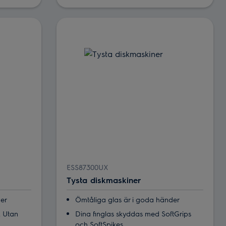
ESS87300UX
Tysta diskmaskiner
der
Ömtåliga glas är i goda händer
n. Utan
Dina finglas skyddas med SoftGrips
och SoftSpikes