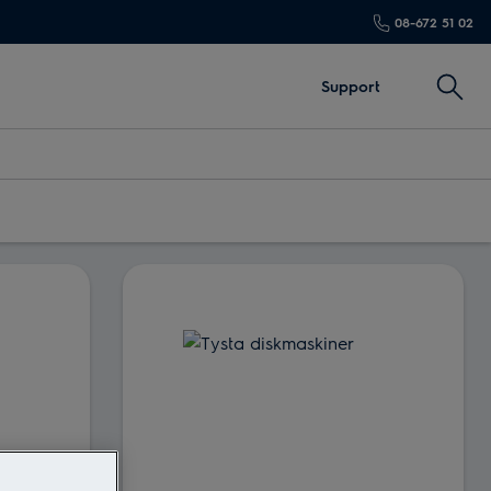
08-672 51 02
Sök
Support