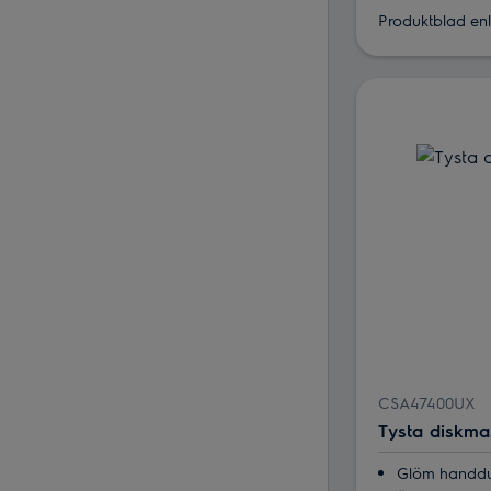
Produktblad enli
CSA47400UX
Tysta diskma
Glöm handduk