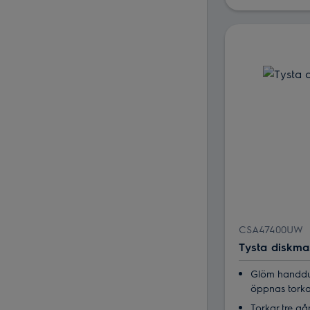
CSA47400UW
Tysta diskma
Glöm handduk
öppnas torka
Torkar tre g