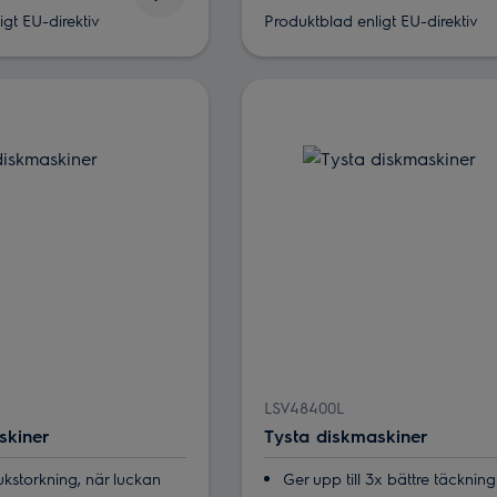
gt EU-direktiv
Produktblad enligt EU-direktiv
LSV48400L
skiner
Tysta diskmaskiner
storkning, när luckan
Ger upp till 3x bättre täcknin