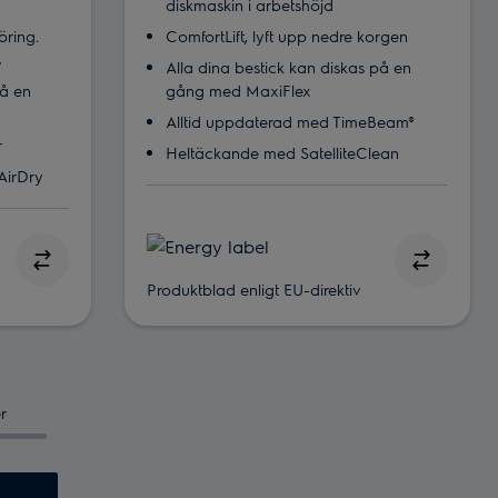
diskmaskin i arbetshöjd
öring.
ComfortLift, lyft upp nedre korgen
s
Alla dina bestick kan diskas på en
på en
gång med MaxiFlex
Alltid uppdaterad med TimeBeam®
r
Heltäckande med SatelliteClean
AirDry
Produktblad enligt EU-direktiv
r