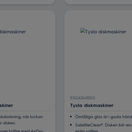
ESG63400SX
skiner
Tysta diskmaskiner
storkning, när luckan
Ömtåliga glas är i goda hän
r disken.
SatelliteClean®. Disken blir re
ånger bättre med AirDry
extra vatten.