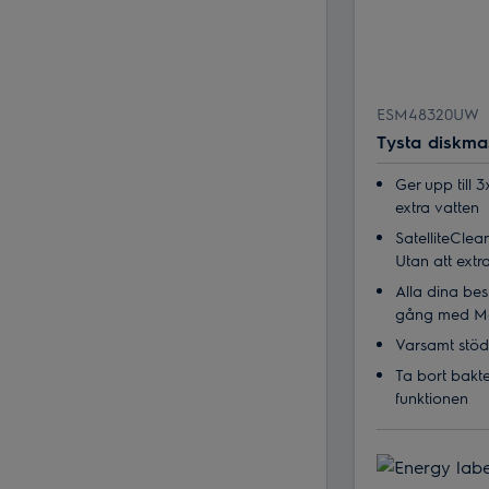
ESM48320UW
Tysta diskma
Ger upp till 
extra vatten
SatelliteClea
Utan att ext
Alla dina bes
gång med Ma
Varsamt stöd
Ta bort bakt
funktionen