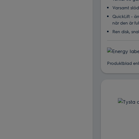
Varsamt stöd
QuickLift - 
när den är fu
Ren disk, sn
Produktblad enli