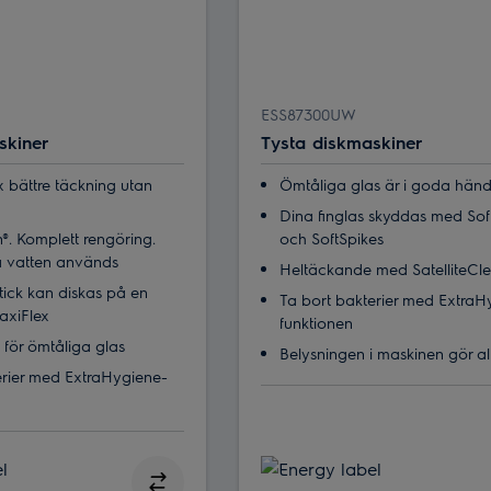
ESS87300UW
skiner
Tysta diskmaskiner
3x bättre täckning utan
Ömtåliga glas är i goda hän
Dina finglas skyddas med Sof
n®. Komplett rengöring.
och SoftSpikes
ra vatten används
Heltäckande med SatelliteCl
tick kan diskas på en
Ta bort bakterier med ExtraH
xiFlex
funktionen
 för ömtåliga glas
Belysningen i maskinen gör all
erier med ExtraHygiene-