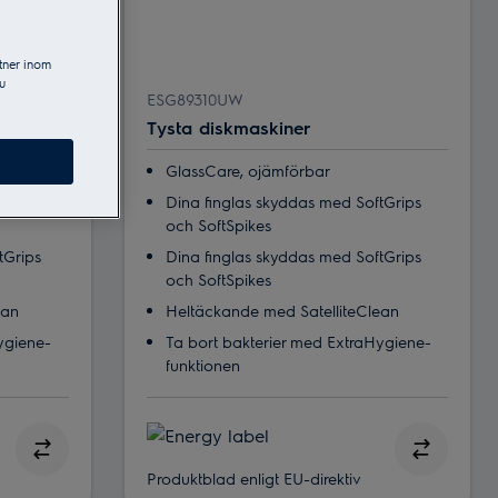
tner inom
u
ESG89310UW
Tysta diskmaskiner
GlassCare, ojämförbar
tGrips
Dina finglas skyddas med SoftGrips
och SoftSpikes
tGrips
Dina finglas skyddas med SoftGrips
och SoftSpikes
ean
Heltäckande med SatelliteClean
ygiene-
Ta bort bakterier med ExtraHygiene-
funktionen
Produktblad enligt EU-direktiv