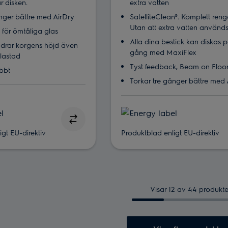
r disken.
extra vatten
ånger bättre med AirDry
SatelliteClean®. Komplett reng
Utan att extra vatten använd
 för ömtåliga glas
Alla dina bestick kan diskas 
ändrar korgens höjd även
gång med MaxiFlex
llastad
Tyst feedback, Beam on Floo
abbt
Torkar tre gånger bättre med 
gt EU-direktiv
Produktblad enligt EU-direktiv
Visar 12 av 44 produkte