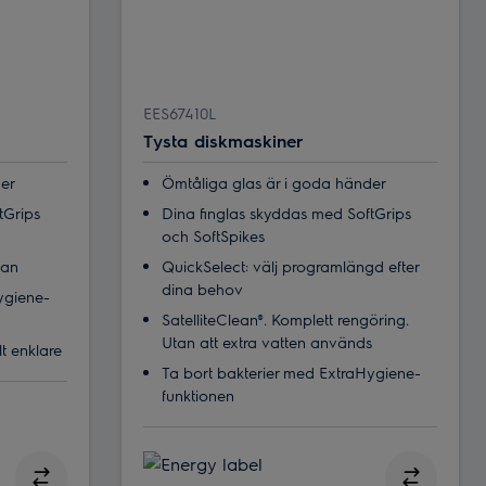
EES67410L
Tysta diskmaskiner
der
Ömtåliga glas är i goda händer
tGrips
Dina finglas skyddas med SoftGrips
och SoftSpikes
ean
QuickSelect: välj programlängd efter
dina behov
ygiene-
SatelliteClean®. Komplett rengöring.
Utan att extra vatten används
t enklare
Ta bort bakterier med ExtraHygiene-
funktionen