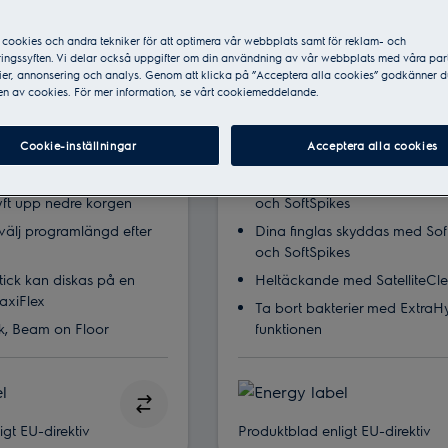
cookies och andra tekniker för att optimera vår webbplats samt för reklam- och
ingssyften. Vi delar också uppgifter om din användning av vår webbplats med våra par
er, annonsering och analys. Genom att klicka på ”Acceptera alla cookies” godkänner d
ESG89310UX
n av cookies. För mer information, se vårt cookiemeddelande.
skiner
Tysta diskmaskiner
Cookie-inställningar
Acceptera alla cookies
darden ‒ världens första
GlassCare, ojämförbar
arbetshöjd
Dina finglas skyddas med Sof
lyft upp nedre korgen
och SoftSpikes
välj programlängd efter
Dina finglas skyddas med Sof
och SoftSpikes
tick kan diskas på en
Heltäckande med SatelliteCl
xiFlex
Ta bort bakterier med ExtraH
k, Beam on Floor
funktionen
gt EU-direktiv
Produktblad enligt EU-direktiv