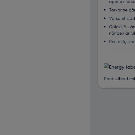
öppnas torka
Torkar tre g
Varsamt stöd
QuickLift - 
när den är fu
Ren disk, sn
Produktblad enli