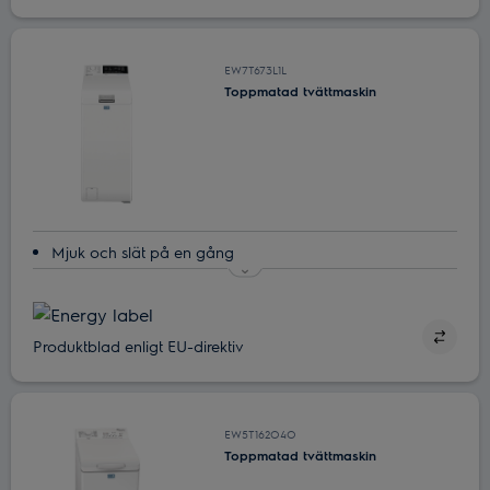
Fräscha upp med ånga och använd plagget igen för att
spara upp till 96 % vatten.*
EW7T673L1L
SensiCare System ‒ skräddarsydd tvätt och torkning på
Toppmatad tvättmaskin
kortare tid
Mjuk och slät på en gång
Fräscha upp med ånga och använd plagget igen för att
spara upp till 96 % vatten.*
SensiCare System ‒ skräddarsydd tvätt och torkning på
Produktblad enligt EU-direktiv
kortare tid
Med SoftPlus hålls kläderna fräscha längre
Minska tvättiden med Time Manager®
EW5T162O4O
Toppmatad tvättmaskin