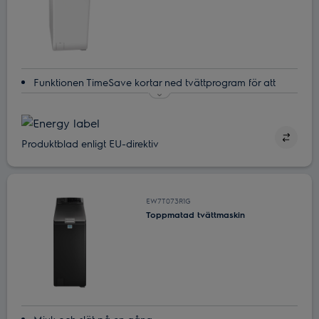
Funktionen TimeSave kortar ned tvättprogram för att
passa ditt schema
Tvätta upp till 50 % snabbare med TimeSave-alternativet
Ren tvätt på en halvtimme i 30 °C med programmet
Produktblad enligt EU-direktiv
Rapid 30
Tvätta när det passar dig med funktionen Delay Start
AutoSense för automatiska tvättjusteringar
EW7T073R1G
Toppmatad tvättmaskin