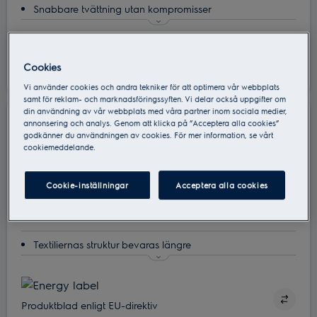
Snabbare tvättning utan kompromisser
Stora eller små tvättmängder – tvättmaskinen justerar
tvättprogrammet
Känn dig lite friare - fördröj starten av programmet
Cookies
Produktblad enligt EU-direktiv
Den skonsammaste behandlingen – garanteras av
Vi använder cookies och andra tekniker för att optimera vår webbplats
certifieringen Woolmark Blue (tidigare känt som
samt för reklam- och marknadsföringssyften. Vi delar också uppgifter om
din användning av vår webbplats med våra partner inom sociala medier,
Woolmark Gold)
annonsering och analys. Genom att klicka på ”Acceptera alla cookies”
EW8T663G1G
Ändra inställningarna med intuitiva touch-kontroller
godkänner du användningen av cookies. För mer information, se vårt
Toppmatad tvättmaskin
cookiemeddelande.
Cookie-inställningar
Acceptera alla cookies
Textiliernas struktur bevaras längre
Njut av kläderna längre med UltraCare
UltraWash 59 min – fullständig fläckborttagning även vid
låg temperatur*, vilket minskar energiförbrukningen med
Produktblad enligt EU-direktiv
upp till 30 %**