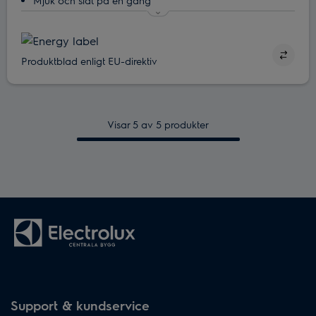
Mjuk och slät på en gång
Fräscha upp med ånga och använd plagget igen för att
spara upp till 96 % vatten.*
SensiCare System ‒ skräddarsydd tvätt och torkning på
Produktblad enligt EU-direktiv
kortare tid
Med SoftPlus hålls kläderna fräscha längre
Minska tvättiden med Time Manager®
Visar 5 av 5 produkter
Support & kundservice